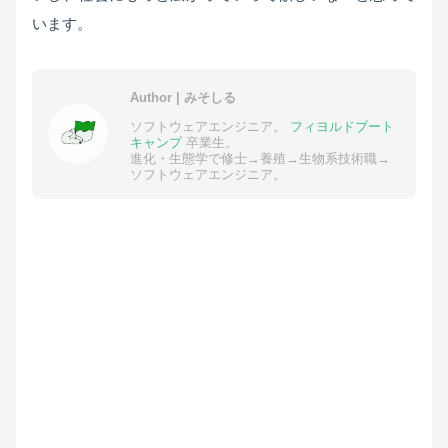
います。
Author | みそしる
ソフトウェアエンジニア。
フィヨルドブート
キャンプ
卒業生。
進化・生態学で修士→養殖→生物系技術職→
ソフトウェアエンジニア。